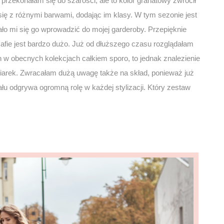
i przekonałam się do szarości, ale to kolor granatowy zwrócił
ię z różnymi barwami, dodając im klasy. W tym sezonie jest
udało mi się go wprowadzić do mojej garderoby. Przepięknie
zafie jest bardzo dużo. Już od dłuższego czasu rozglądałam
ch w obecnych kolekcjach całkiem sporo, to jednak znalezienie
arek. Zwracałam dużą uwagę także na skład, ponieważ już
ału odgrywa ogromną rolę w każdej stylizacji. Który zestaw