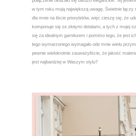
połączenie okazało się bardzo eleganckie. Tej jesien
w tym roku moją największą uwagę. Świetnie łączy s
dla mnie na liście priorytetów, więc cieszę się, że 
komponuje się ze złotymi detalami, a tych z mojej s
się za idealnym garniturem i pomimo tego, że jest i
tego wymarzonego wymagało ode mnie wielu przymi
pewnie wielokrotnie zauważyliście, że jakość materi
jest najbardziej w Waszym stylu?