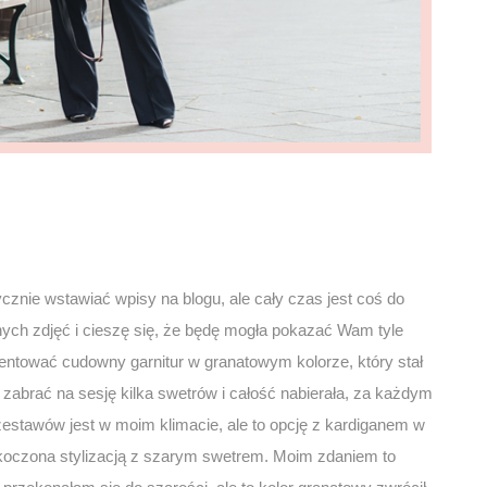
znie wstawiać wpisy na blogu, ale cały czas jest coś do
jnych zdjęć i cieszę się, że będę mogła pokazać Wam tyle
ntować cudowny garnitur w granatowym kolorze, który stał
ło zabrać na sesję kilka swetrów i całość nabierała, za każdym
zestawów jest w moim klimacie, ale to opcję z kardiganem w
skoczona stylizacją z szarym swetrem. Moim zdaniem to