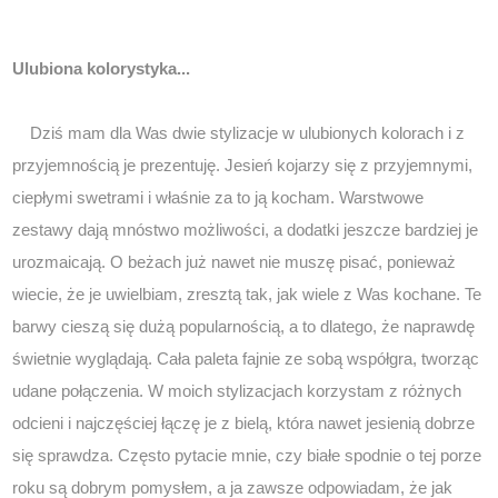
Ulubiona kolorystyka...
Dziś mam dla Was dwie stylizacje w ulubionych kolorach i z
przyjemnością je prezentuję. Jesień kojarzy się z przyjemnymi,
ciepłymi swetrami i właśnie za to ją kocham. Warstwowe
zestawy dają mnóstwo możliwości, a dodatki jeszcze bardziej je
urozmaicają. O beżach już nawet nie muszę pisać, ponieważ
wiecie, że je uwielbiam, zresztą tak, jak wiele z Was kochane. Te
barwy cieszą się dużą popularnością, a to dlatego, że naprawdę
świetnie wyglądają. Cała paleta fajnie ze sobą współgra, tworząc
udane połączenia. W moich stylizacjach korzystam z różnych
odcieni i najczęściej łączę je z bielą, która nawet jesienią dobrze
się sprawdza. Często pytacie mnie, czy białe spodnie o tej porze
roku są dobrym pomysłem, a ja zawsze odpowiadam, że jak