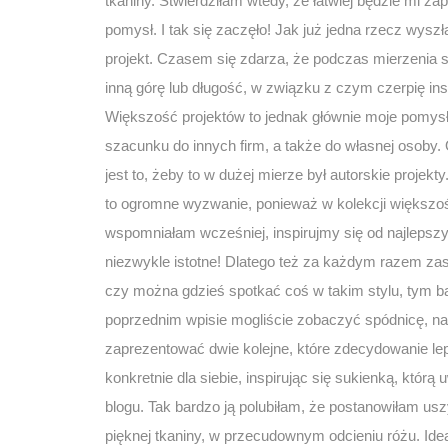
tkaniny. Stwierdziłam wtedy, że łatwiej będzie mi za
pomysł. I tak się zaczęło! Jak już jedna rzecz wyszł
projekt. Czasem się zdarza, że podczas mierzenia s
inną górę lub długość, w związku z czym czerpię ins
Większość projektów to jednak głównie moje pomysł
szacunku do innych firm, a także do własnej osoby.
jest to, żeby to w dużej mierze był autorskie projek
to ogromne wyzwanie, ponieważ w kolekcji większoś
wspomniałam wcześniej, inspirujmy się od najlepsz
niezwykle istotne! Dlatego też za każdym razem za
czy można gdzieś spotkać coś w takim stylu, tym b
poprzednim wpisie mogliście zobaczyć spódnicę, n
zaprezentować dwie kolejne, które zdecydowanie lep
konkretnie dla siebie, inspirując się sukienką, któr
blogu. Tak bardzo ją polubiłam, że postanowiłam usz
pięknej tkaniny, w przecudownym odcieniu różu. Idea