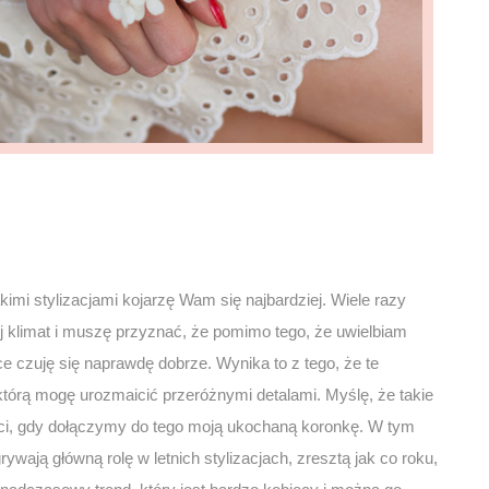
imi stylizacjami kojarzę Wam się najbardziej. Wiele razy
ój klimat i muszę przyznać, że pomimo tego, że uwielbiam
ce czuję się naprawdę dobrze. Wynika to z tego, że te
 którą mogę urozmaicić przeróżnymi detalami. Myślę, że takie
ci, gdy dołączymy do tego moją ukochaną koronkę. W tym
ywają główną rolę w letnich stylizacjach, zresztą jak co roku,