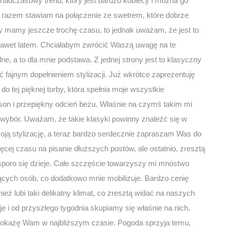
onadczasowy trend, który jest bardzo kobiecy i można go
 razem stawiam na połączenie ze swetrem, które dobrze
y mamy jeszcze trochę czasu, to jednak uważam, że jest to
 nawet latem. Chciałabym zwrócić Waszą uwagę na te
e, a to dla mnie podstawa. Z jednej strony jest to klasyczny
ć fajnym dopełnieniem stylizacji. Już wkrótce zaprezentuję
o tej pięknej torby, która spełnia moje wszystkie
son i przepiękny odcień beżu. Właśnie na czymś takim mi
 wybór. Uważam, że takie klasyki powinny znaleźć się w
ą stylizację, a teraz bardzo serdecznie zapraszam Was do
cej czasu na pisanie dłuższych postów, ale ostatnio, zresztą
sporo się dzieje. Całe szczęście towarzyszy mi mnóstwo
ących osób, co dodatkowo mnie mobilizuje. Bardzo cenię
ież lubi taki delikatny klimat, co zresztą widać na naszych
je i od przyszłego tygodnia skupiamy się właśnie na nich.
re pokażę Wam w najbliższym czasie. Pogoda sprzyja temu,