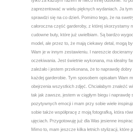
tylko za każdym razem w nieco innej odsłonie. To p
zaprezentować w wielu pięknych wydaniach. Ja tym
sprawdzi się na co dzień. Pomimo tego, że na swetr
całoroczna część garderoby, z której skorzystamy
cudowne buty, które już uwielbiam. Są bardzo wygodn
model, ale przez to, że mają ciekawy detal, mogą by
Wam je w innym zestawieniu. I nareszcie docieramy d
oczekiwania. Jest świetnie wykonana, ma idealny fa
zależało i jestem przekonana, że to naprawdę dobry
każdej garderobie. Tym sposobem opisałam Wam moj
obejrzenia wszystkich zdjęć. Chciałabym znaleźć wię
tak jak zawsze, jestem w ciągłym biegu i naprawdę 
pozytywnych emocji i mam przy sobie wiele inspiruj
sobie także współpracę z moją fotografką, która równ
ujęciach. Przygotowuję już dla Was jesienne inspirac
Mimo to, mam jeszcze kilka letnich stylizacji, któ