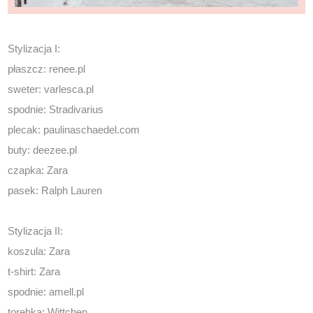
Stylizacja I:
płaszcz:
renee.pl
sweter:
varlesca.pl
spodnie: Stradivarius
plecak:
paulinaschaedel.com
buty:
deezee.pl
czapka: Zara
pasek: Ralph Lauren
Stylizacja II:
koszula: Zara
t-shirt: Zara
spodnie:
amell.pl
torebka: Wittchen