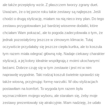
ale także przepiękny wzór. Z płaszczem tworzy zgrany duet.
Uważam, że o tej porze roku takie zestawy są najlepsze. Jeśli
chodzi o drugą stylizację, miałam na nią nieco inny plan. Do tego
zestawu przygotowałam już bardziej wiosenne dodatki, które
chciałam Wam pokazać, ale to pogoda zadecydowała o tym, że
jednak pozostałyśmy jeszcze w zimowym klimacie. Tutaj
oczywiście przydałaby się jeszcze ciepła kurtka, ale to koszula
tym razem miała odegrać główną rolę. Nadaje ciekawy charakter
stylizacji, a jej kolory idealnie współgrają z moimi ukochanymi
beżami. Dobrze czuję się w tym zestawie i jest mi w nim
naprawdę wygodnie. Taki rodzaj koszuli świetnie sprawdzi się
także wiosną, przyjmując formę narzutki. W obu stylizacjach
postawiłam na komfort. To wygoda tym razem była
wyznacznikiem mojego wyboru, ale starałam się, żeby moje
zestawy prezentowały się atrakcyjnie. Mam nadzieję, że udało